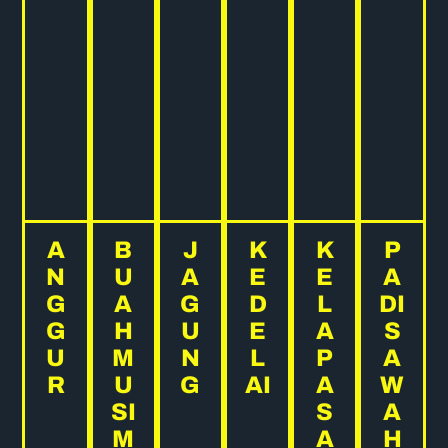
A
B
J
K
K
P
N
U
A
E
E
A
G
A
G
D
L
DI
G
H
U
E
A
S
U
M
N
L
P
A
R
U
G
AI
A
W
SI
S
A
M
A
H