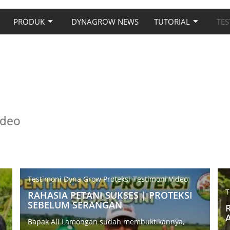
PRODUK
DYNAGROW NEWS
TUTORIAL
TES
ideo
Testimoni Dyna Grow Proteksi
Testimoni Video
T
RAHASIA PETANI SUKSES | PROTEKSI
SEBELUM SERANGAN
Bapak Ali Lamongan sudah membuktikannya,