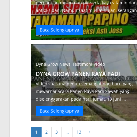
perpaduan melon dan pir serta kaya vitamin dan
antioksidan. Namun saat musim hujan, serangan
...
Baca Selengkapnya
Dyna Grow News
Testimoni Video
DYNA GROW PANEN RAYA PADI
Video suasana penuh semangat dan haru yang
mewarnai acara Panen Raya Padi Sawah yang
diselenggarakan pada hari, Jumat, 13 Juni ...
Baca Selengkapnya
1
2
3
…
13
›