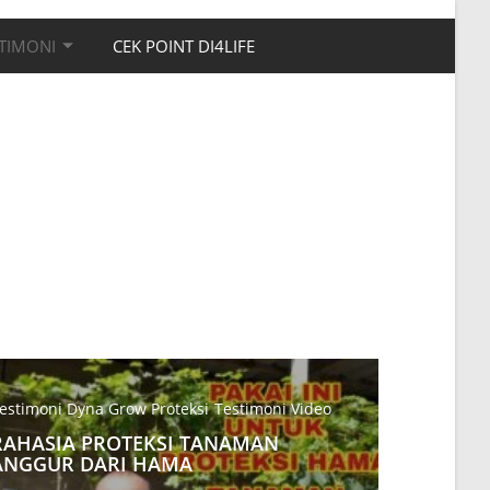
TIMONI
CEK POINT DI4LIFE
estimoni Dyna Grow Proteksi
Testimoni Video
RAHASIA PROTEKSI TANAMAN
ANGGUR DARI HAMA