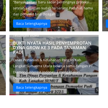
“Banyak petani baru sadar pentingnya proteksi…
D
setelah tanaman sudah terserang.Padahal, hama
t
dan penyakit bisa dicegah ...
d
Baca Selengkapnya
Testimoni Video
BUKTI NYATA HASIL PENYEMPROTAN
DYNA GROW KE 3 PADA TANAMAN
PADI
Dinas Pertanian & Ketahanan Pangan Kab.
Langkat Sumatera Utara bekerja sama dengan PT.
Diamond Interest Indonesia mengadakan
Demoplot Tanaman Padi ...
Baca Selengkapnya