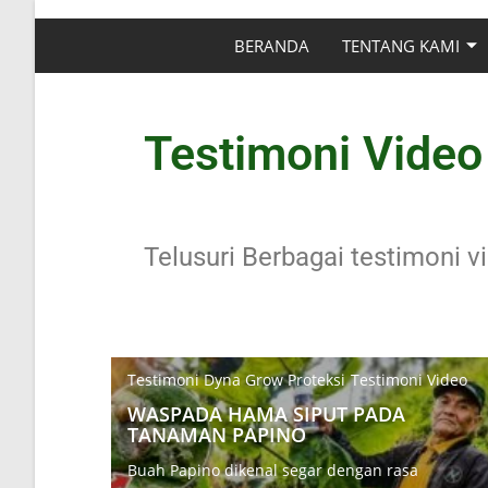
BERANDA
TENTANG KAMI
Testimoni Video
Telusuri Berbagai testimoni v
Testimoni Dyna Grow Proteksi
Testimoni Video
WASPADA HAMA SIPUT PADA
TANAMAN PAPINO
Buah Papino dikenal segar dengan rasa