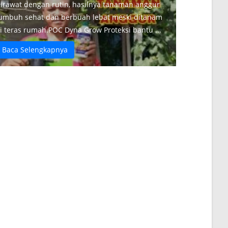
irawat dengan rutin, hasilnya tanaman anggur
umbuh sehat dan berbuah lebat meski ditanam
i teras rumah.POC Dyna Grow Proteksi bantu ...
Baca Selengkapnya