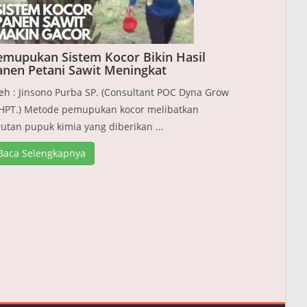
emupukan Sistem Kocor Bikin Hasil
anen Petani Sawit Meningkat
eh : Jinsono Purba SP. (Consultant POC Dyna Grow
HPT.) Metode pemupukan kocor melibatkan
rutan pupuk kimia yang diberikan ...
Baca Selengkapnya