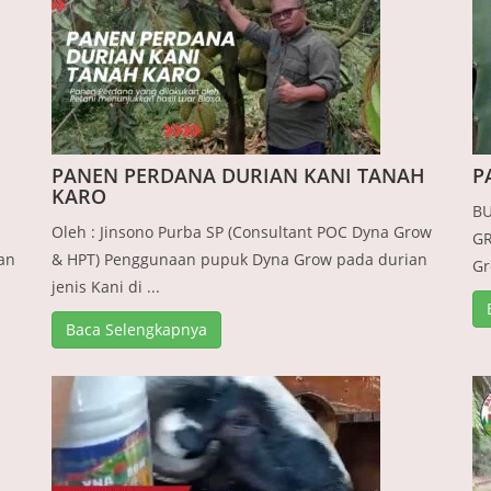
PANEN PERDANA DURIAN KANI TANAH
P
KARO
BU
Oleh : Jinsono Purba SP (Consultant POC Dyna Grow
GR
an
& HPT) Penggunaan pupuk Dyna Grow pada durian
Gr
jenis Kani di ...
Baca Selengkapnya