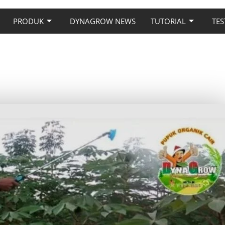
PRODUK
DYNAGROW NEWS
TUTORIAL
TES
NAMAN SINGKONG YANG
BENAR