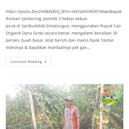
https://youtu.be/2HiMADbQ_l8?si=IxXYaDm9OXF3t6wsBapak
Risman Sembiring, pemilik 3 hektar kebun
Jeruk di Saribudolok-Simalungun, menggunakan Pupuk Cair
Organik Dyna Grow secara benar, mengalami kenaikan 30
persen, buah besar, kilat bersih dan manis.Nyok Tonton
Videonya & dapatkan manfaatnya yah gan…
Continue Reading