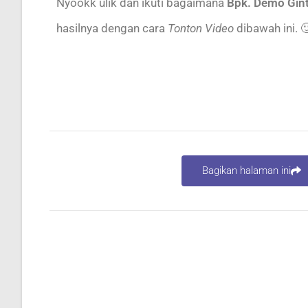
Nyookk ulik dan ikuti bagaimana
Bpk. Demo Gin
hasilnya dengan cara
Tonton Video
dibawah ini. 
Bagikan halaman ini