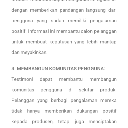
dengan memberikan pandangan langsung dari
pengguna yang sudah memiliki pengalaman
positif. Informasi ini membantu calon pelanggan
untuk membuat keputusan yang lebih mantap
dan meyakinkan.
4. MEMBANGUN KOMUNITAS PENGGUNA:
Testimoni dapat membantu membangun
komunitas pengguna di sekitar produk.
Pelanggan yang berbagi pengalaman mereka
tidak hanya memberikan dukungan positif
kepada produsen, tetapi juga menciptakan