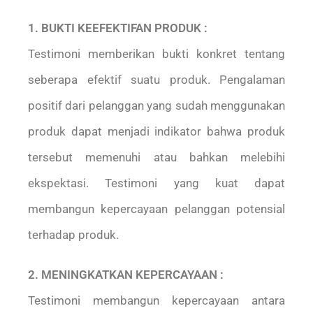
1. BUKTI KEEFEKTIFAN PRODUK :
Testimoni memberikan bukti konkret tentang
seberapa efektif suatu produk. Pengalaman
positif dari pelanggan yang sudah menggunakan
produk dapat menjadi indikator bahwa produk
tersebut memenuhi atau bahkan melebihi
ekspektasi. Testimoni yang kuat dapat
membangun kepercayaan pelanggan potensial
terhadap produk.
2. MENINGKATKAN KEPERCAYAAN :
Testimoni membangun kepercayaan antara