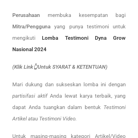
Perusahaan
membuka kesempatan bagi
Mitra/Pengguna
yang punya testimoni untuk
mengikuti
Lomba Testimoni Dyna Grow
Nasional 2024
(Klik Link👆Untuk SYARAT & KETENTUAN)
Mari dukung dan sukseskan lomba ini dengan
partisifasi aktif
Anda lewat karya terbaik, yang
dapat Anda tuangkan dalam bentuk
Testimoni
Artikel atau Testimoni Video.
Untuk masing-masing kategori Artikel/Video