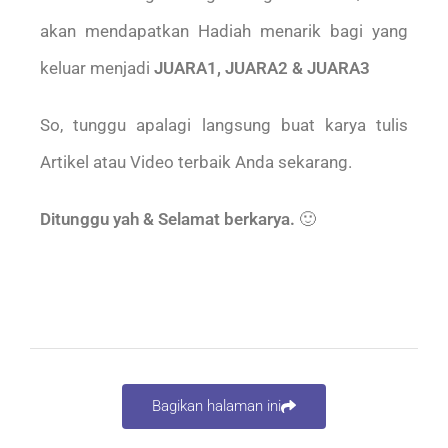
akan mendapatkan Hadiah menarik bagi yang
keluar menjadi
JUARA1, JUARA2 & JUARA3
So, tunggu apalagi langsung buat karya tulis
Artikel atau Video terbaik Anda sekarang.
Ditunggu yah & Selamat berkarya.
🙂
Bagikan halaman ini