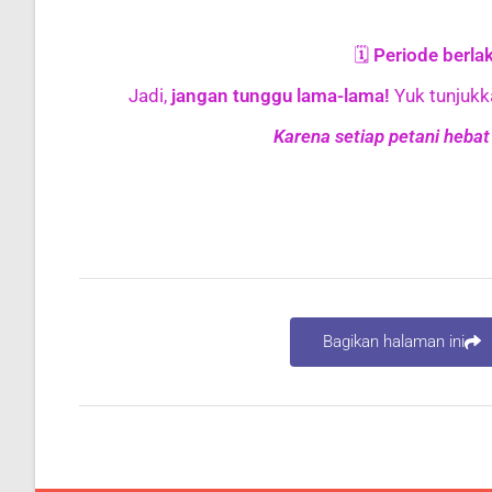
🗓️
Periode berl
Jadi,
jangan tunggu lama-lama!
Yuk tunjuk
Karena setiap petani hebat
Bagikan halaman ini