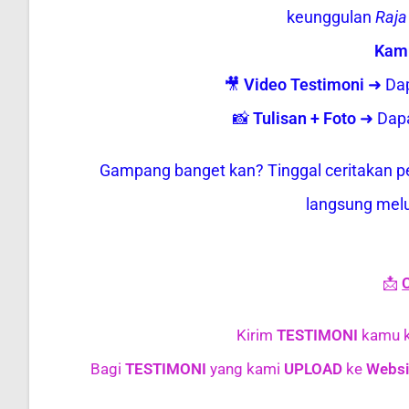
keunggulan
Raja
Kamu
🎥
Video Testimoni
➜ Da
📸
Tulisan + Foto
➜ Dap
Gampang banget kan? Tinggal ceritakan p
langsung mel
📩
Kirim
TESTIMONI
kamu 
Bagi
TESTIMONI
yang kami
UPLOAD
ke
Websi