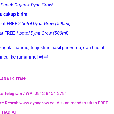
 Pupuk Organik Dyna Grow
!
 cukup kirim:
pat
FREE
2 botol Dyna Grow (500ml)
at
FREE
1 botol Dyna Grow (500ml)
engalamanmu, tunjukkan hasil panenmu, dan hadiah
uncur ke rumahmu! 🚜💨
CARA IKUTAN:
ke
Telegram / WA:
0812 8454 3781
te Resmi:
www.dynagrow.co.id akan mendapatkan
FREE
HADIAH