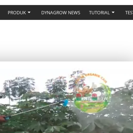
PRODUK
DYNAGROW NEWS
TUTORIAL
TES
NA GROW PADA TANAMAN
NGKONG