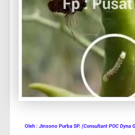
Oleh : Jinsono Purba SP.
(
Consultant POC Dyna 