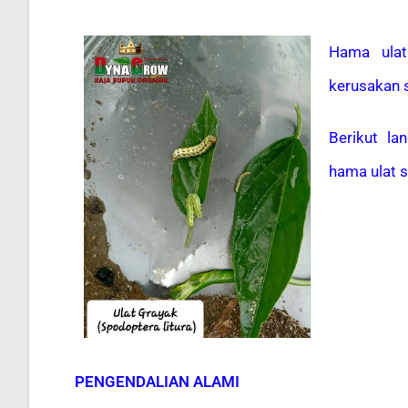
Hama ula
kerusakan s
Berikut la
hama ulat s
PENGENDALIAN ALAMI