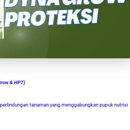
Grow & HPT)
uk perlindungan tanaman yang menggabungkan pupuk nutrisi