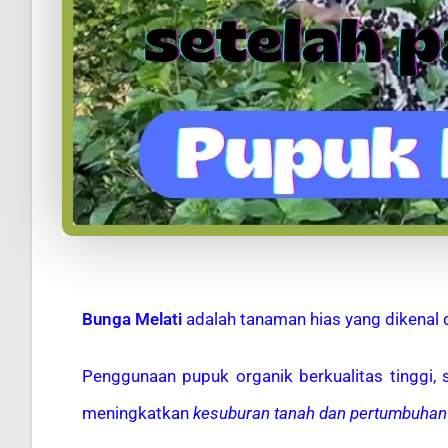
Bunga Melati
adalah tanaman hias yang dikenal
Penggunaan pupuk organik berkualitas tinggi, 
meningkatkan
kesuburan tanah dan pertumbuha