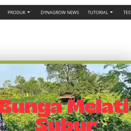
PRODUK
DYNAGROW NEWS
TUTORIAL
TES
BUR PAKAI PUPUK DYNA
GROW