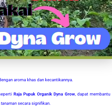
 dengan aroma khas dan kecantikannya.
seperti
Raja Pupuk Organik Dyna Grow
, dapat membantu
n tanaman
secara signifikan.