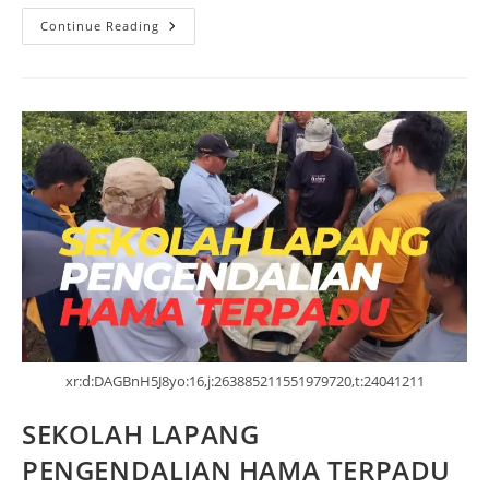
Continue Reading
xr:d:DAGBnH5J8yo:16,j:263885211551979720,t:24041211
SEKOLAH LAPANG
PENGENDALIAN HAMA TERPADU