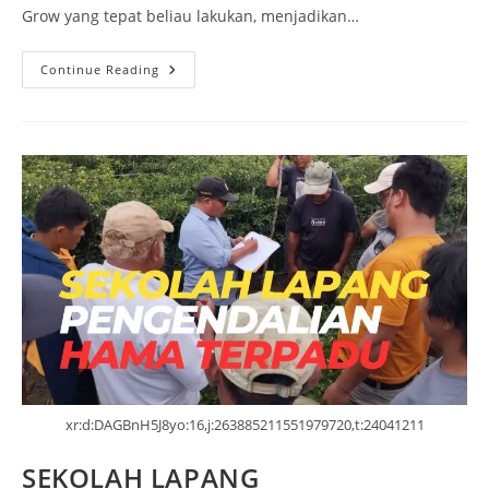
Grow yang tepat beliau lakukan, menjadikan…
Continue Reading
xr:d:DAGBnH5J8yo:16,j:263885211551979720,t:24041211
SEKOLAH LAPANG